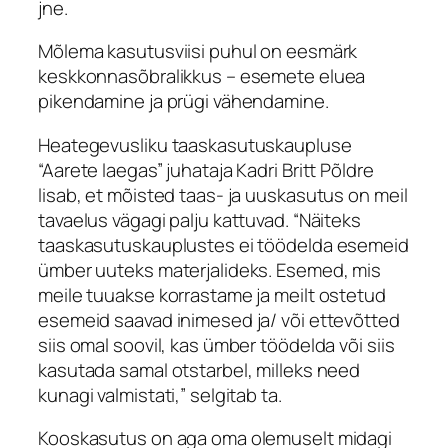
jne.
Mõlema kasutusviisi puhul on eesmärk
keskkonnasõbralikkus – esemete eluea
pikendamine ja prügi vähendamine.
Heategevusliku taaskasutuskaupluse
“Aarete laegas” juhataja Kadri Britt Põldre
lisab, et mõisted taas- ja uuskasutus on meil
tavaelus vägagi palju kattuvad. “Näiteks
taaskasutuskauplustes ei töödelda esemeid
ümber uuteks materjalideks. Esemed, mis
meile tuuakse korrastame ja meilt ostetud
esemeid saavad inimesed ja/ või ettevõtted
siis omal soovil, kas ümber töödelda või siis
kasutada samal otstarbel, milleks need
kunagi valmistati,” selgitab ta.
Kooskasutus on aga oma olemuselt midagi