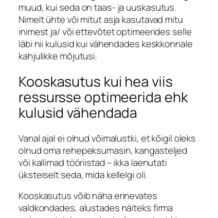
muud, kui seda on taas- ja uuskasutus.
Nimelt ühte või mitut asja kasutavad mitu
inimest ja/ või ettevõtet optimeerides selle
läbi nii kulusid kui vähendades keskkonnale
kahjulikke mõjutusi.
Kooskasutus kui hea viis
ressursse optimeerida ehk
kulusid vähendada
Vanal ajal ei olnud võimalustki, et kõigil oleks
olnud oma rehepeksumasin, kangasteljed
või kallimad tööriistad – ikka laenutati
üksteiselt seda, mida kellelgi oli.
Kooskasutus võib näha erinevates
valdkondades, alustades näiteks firma