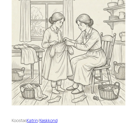
Koostas
Katrin
/
Keskkond