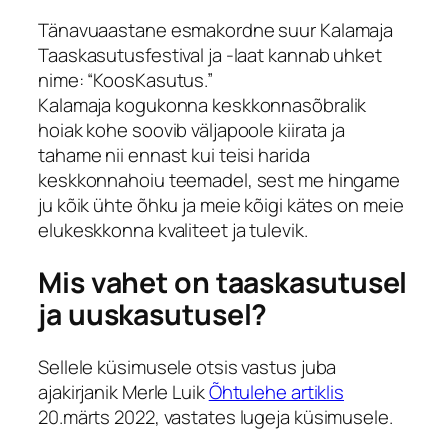
Tänavuaastane esmakordne suur Kalamaja
Taaskasutusfestival ja -laat kannab uhket
nime: “KoosKasutus.”
Kalamaja kogukonna keskkonnasõbralik
hoiak kohe soovib väljapoole kiirata ja
tahame nii ennast kui teisi harida
keskkonnahoiu teemadel, sest me hingame
ju kõik ühte õhku ja meie kõigi kätes on meie
elukeskkonna kvaliteet ja tulevik.
Mis vahet on taaskasutusel
ja uuskasutusel?
Sellele küsimusele otsis vastus juba
ajakirjanik Merle Luik
Õhtulehe artiklis
20.märts 2022, vastates lugeja küsimusele.