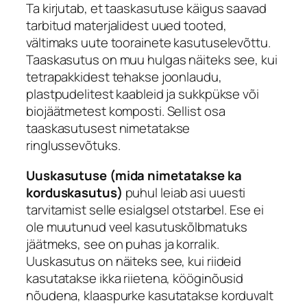
Ta kirjutab, et taaskasutuse käigus saavad
tarbitud materjalidest uued tooted,
vältimaks uute toorainete kasutuselevõttu.
Taaskasutus on muu hulgas näiteks see, kui
tetrapakkidest tehakse joonlaudu,
plastpudelitest kaableid ja sukkpükse või
biojäätmetest komposti. Sellist osa
taaskasutusest nimetatakse
ringlussevõtuks.
Uuskasutuse (mida nimetatakse ka
korduskasutus)
puhul leiab asi uuesti
tarvitamist selle esialgsel otstarbel. Ese ei
ole muutunud veel kasutuskõlbmatuks
jäätmeks, see on puhas ja korralik.
Uuskasutus on näiteks see, kui riideid
kasutatakse ikka riietena, kööginõusid
nõudena, klaaspurke kasutatakse korduvalt