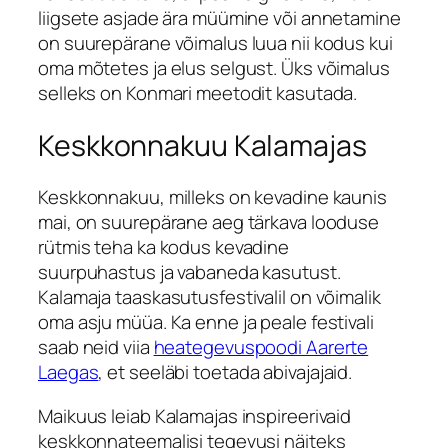
liigsete asjade ära müümine või annetamine
on suurepärane võimalus luua nii kodus kui
oma mõtetes ja elus selgust. Üks võimalus
selleks on Konmari meetodit kasutada.
Keskkonnakuu Kalamajas
Keskkonnakuu, milleks on kevadine kaunis
mai, on suurepärane aeg tärkava looduse
rütmis teha ka kodus kevadine
suurpuhastus ja vabaneda kasutust.
Kalamaja taaskasutusfestivalil on võimalik
oma asju müüa. Ka enne ja peale festivali
saab neid viia
heategevuspoodi Aarerte
Laegas
, et seeläbi toetada abivajajaid.
Maikuus leiab Kalamajas inspireerivaid
keskkonnateemalisi tegevusi näiteks