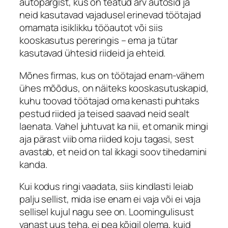
autopargist, kus on teatud arv autosid ja
neid kasutavad vajadusel erinevad töötajad
omamata isiklikku tööautot või siis
kooskasutus pereringis – ema ja tütar
kasutavad ühtesid riideid ja ehteid.
Mõnes firmas, kus on töötajad enam-vähem
ühes mõõdus, on näiteks kooskasutuskapid,
kuhu toovad töötajad oma kenasti puhtaks
pestud riided ja teised saavad neid sealt
laenata. Vahel juhtuvat ka nii, et omanik mingi
aja pärast viib oma riided koju tagasi, sest
avastab, et neid on tal ikkagi soov tihedamini
kanda.
Kui kodus ringi vaadata, siis kindlasti leiab
palju sellist, mida ise enam ei vaja või ei vaja
sellisel kujul nagu see on. Loomingulisust
vanast uus teha, ei pea kõigil olema, kuid