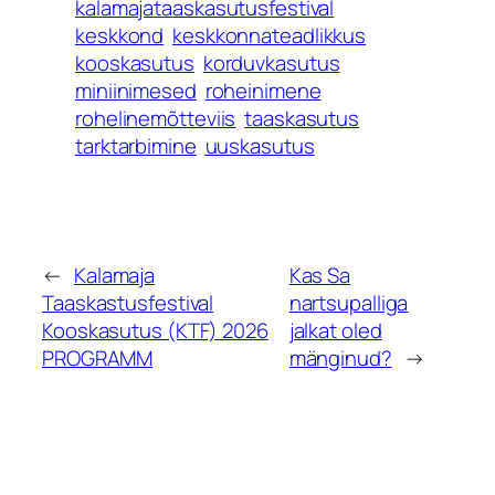
kalamajataaskasutusfestival
keskkond
keskkonnateadlikkus
kooskasutus
korduvkasutus
miniinimesed
roheinimene
rohelinemõtteviis
taaskasutus
tarktarbimine
uuskasutus
←
Kalamaja
Kas Sa
Taaskastusfestival
nartsupalliga
Kooskasutus (KTF) 2026
jalkat oled
PROGRAMM
mänginud?
→