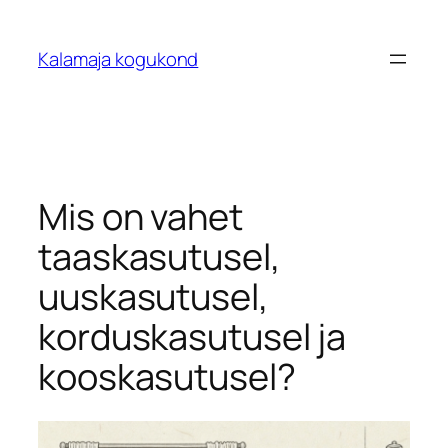
Liigu
sisu
Kalamaja kogukond
juurde
Mis on vahet
taaskasutusel,
uuskasutusel,
korduskasutusel ja
kooskasutusel?