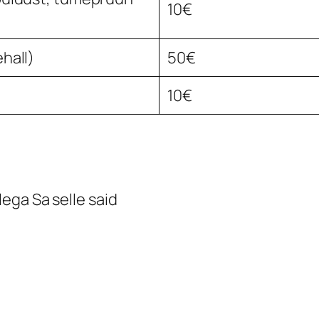
10€
hall)
50€
10€
lega Sa selle said