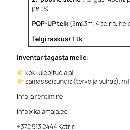
peits)
POP-UP telk
(3mx3m, 4 seina, hele
Telgi raskus/ 1 tk
Inventar tagasta meile:
kokkulepitud ajal
samas seisundis (terve ja puhas), mil
Info ja rentimine:
info@kalamaja.ee
+372 513 2444 Katrin