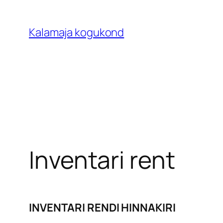
Liigu
sisu
Kalamaja kogukond
juurde
Inventari rent
INVENTARI RENDI HINNAKIRI