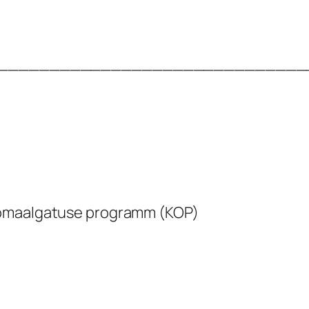
______________________________
 omaalgatuse programm (KOP)