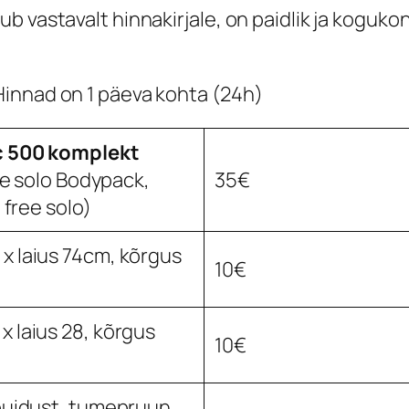
ub vastavalt hinnakirjale, on paidlik ja kogu
Hinnad on 1 päeva kohta (24h)
c 500 komplekt
ee solo Bodypack,
35€
 free solo)
x laius 74cm, kõrgus
10€
x laius 28, kõrgus
10€
puidust, tumepruun