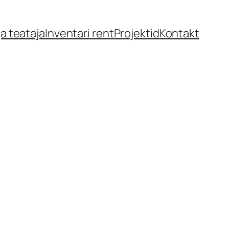
a teataja
Inventari rent
Projektid
Kontakt