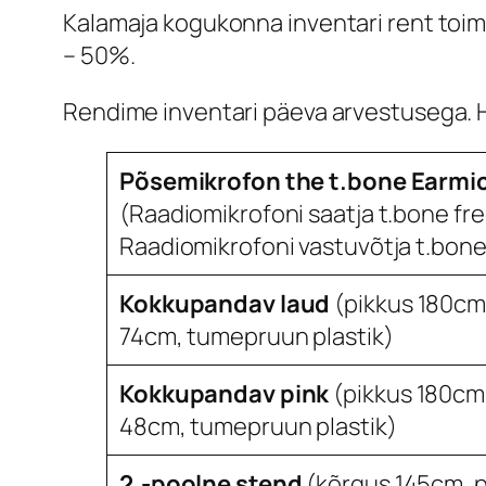
Kalamaja kogukonna inventari rent toim
– 50%.
Rendime inventari päeva arvestusega. 
Põsemikrofon the t.bone Earmi
(Raadiomikrofoni saatja t.bone fr
Raadiomikrofoni vastuvõtja t.bone
Kokkupandav laud
(pikkus 180cm 
74cm, tumepruun plastik)
Kokkupandav pink
(pikkus 180cm 
48cm, tumepruun plastik)
2.-poolne stend
(kõrgus 145cm, 