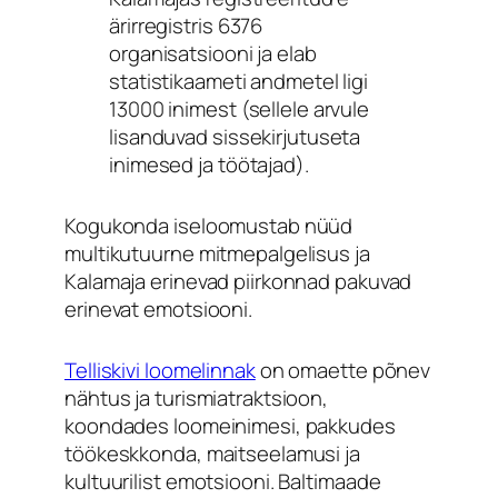
ärirregistris 6376
organisatsiooni ja elab
statistikaameti andmetel ligi
13000 inimest (sellele arvule
lisanduvad sissekirjutuseta
inimesed ja töötajad).
Kogukonda iseloomustab nüüd
multikutuurne mitmepalgelisus ja
Kalamaja erinevad piirkonnad pakuvad
erinevat emotsiooni.
Telliskivi loomelinnak
on omaette põnev
nähtus ja turismiatraktsioon,
koondades loomeinimesi, pakkudes
töökeskkonda, maitseelamusi ja
kultuurilist emotsiooni. Baltimaade