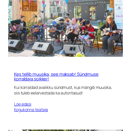
Kes tellib muusika, see maksab! Sündmuse
korraldaja spikker!
Kui korraldad avalikku sündmust, kus mängib muusika,
siis tuleb eelarvestada ka autoritasud!
Loe edasi
Kogukonna teataja