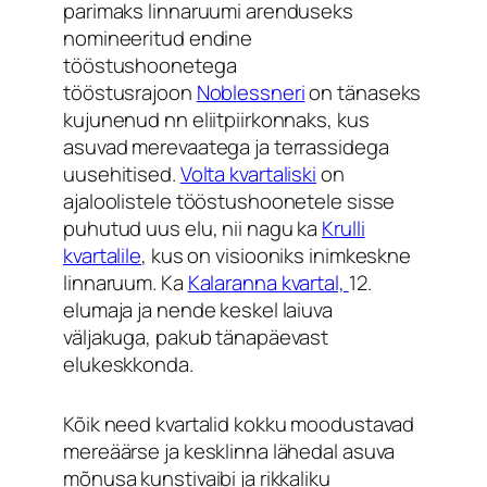
parimaks linnaruumi arenduseks
nomineeritud endine
tööstushoonetega
tööstusrajoon
Noblessneri
on tänaseks
kujunenud nn eliitpiirkonnaks, kus
asuvad merevaatega ja terrassidega
uusehitised.
Volta kvartaliski
on
ajaloolistele tööstushoonetele sisse
puhutud uus elu, nii nagu ka
Krulli
kvartalile
, kus on visiooniks inimkeskne
linnaruum. Ka
Kalaranna kvartal,
12.
elumaja ja nende keskel laiuva
väljakuga, pakub tänapäevast
elukeskkonda.
Kõik need kvartalid kokku moodustavad
mereäärse ja kesklinna lähedal asuva
mõnusa kunstivaibi ja rikkaliku