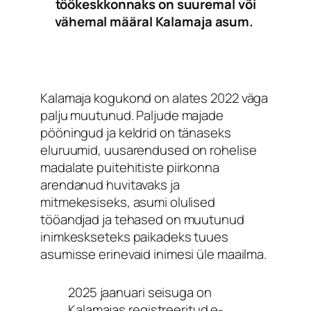
töökeskkonnaks on suuremal või
vähemal määral Kalamaja asum.
Kalamaja kogukond on alates 2022 väga
palju muutunud. Paljude majade
pööningud ja keldrid on tänaseks
eluruumid, uusarendused on rohelise
madalate puitehitiste piirkonna
arendanud huvitavaks ja
mitmekesiseks, asumi olulised
tööandjad ja tehased on muutunud
inimkeskseteks paikadeks tuues
asumisse erinevaid inimesi üle maailma.
2025 jaanuari seisuga on
Kalamajas registreeritud e-