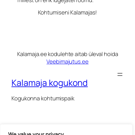
millest on ehk lugejatel rõõmu.
Kohtumiseni Kalamajas!
Kalamaja.ee kodulehte aitab üleval hoida
Veebimajutus.ee
Kalamaja kogukond
Kogukonna kohtumispaik
We value your privacy