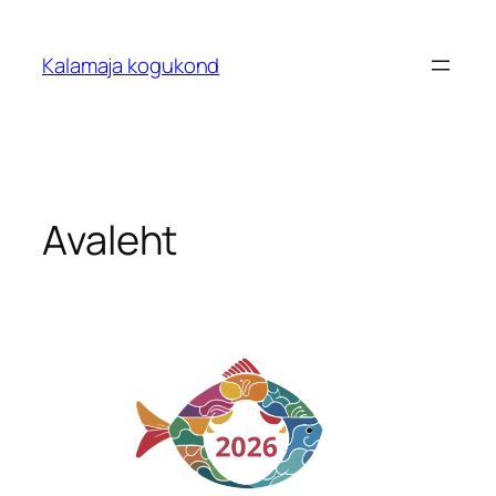
Liigu
sisu
Kalamaja kogukond
juurde
Avaleht