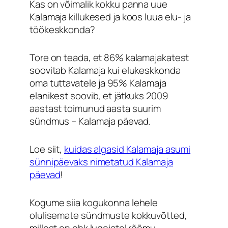
Kas on võimalik kokku panna uue
Kalamaja killukesed ja koos luua elu- ja
töökeskkonda?
Tore on teada, et 86% kalamajakatest
soovitab Kalamaja kui elukeskkonda
oma tuttavatele ja 95% Kalamaja
elanikest soovib, et jätkuks 2009
aastast toimunud aasta suurim
sündmus – Kalamaja päevad.
Loe siit,
kuidas algasid Kalamaja asumi
sünnipäevaks nimetatud Kalamaja
päevad
!
Kogume siia kogukonna lehele
olulisemate sündmuste kokkuvõtted,